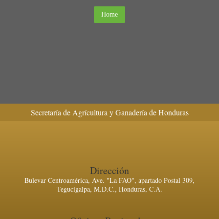
Home
Secretaría de Agrícultura y Ganadería de Honduras
Dirección
Bulevar Centroamérica, Ave. "La FAO", apartado Postal 309,
Tegucigalpa, M.D.C., Honduras, C.A.