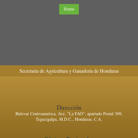
Home
Secretaría de Agrícultura y Ganadería de Honduras
Dirección
Bulevar Centroamérica, Ave. "La FAO", apartado Postal 309,
Tegucigalpa, M.D.C., Honduras, C.A.